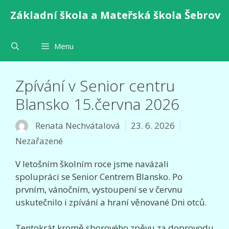
Přeskočit
Základní škola a Mateřská škola Šebrov
na
obsah
Menu
Zpívání v Senior centru
Blansko 15.června 2026
Rubriky
Renata Nechvátalová
23. 6. 2026
Nezařazené
V letošním školním roce jsme navázali
spolupráci se Senior Centrem Blansko. Po
prvním, vánočním, vystoupení se v červnu
uskutečnilo i zpívání a hraní věnované Dni otců.
Tentokrát kromě sborového zpěvu za doprovodu