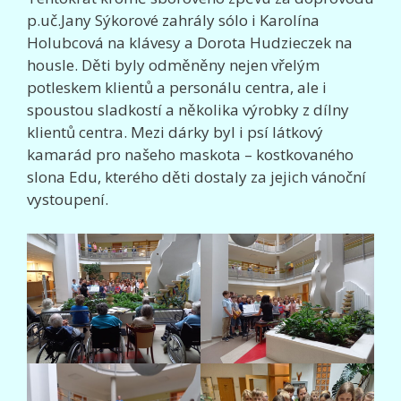
p.uč.Jany Sýkorové zahrály sólo i Karolína
Holubcová na klávesy a Dorota Hudzieczek na
housle. Děti byly odměněny nejen vřelým
potleskem klientů a personálu centra, ale i
spoustou sladkostí a několika výrobky z dílny
klientů centra. Mezi dárky byl i psí látkový
kamarád pro našeho maskota – kostkovaného
slona Edu, kterého děti dostaly za jejich vánoční
vystoupení.