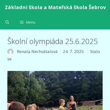
Přeskočit
Základní škola a Mateřská škola Šebrov
na
obsah
Menu
Školní olympiáda 25.6.2025
Rubriky
Renata Nechvátalová
24. 7. 2025
Stalo
se