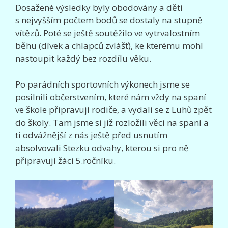
Dosažené výsledky byly obodovány a děti
s nejvyšším počtem bodů se dostaly na stupně
vítězů. Poté se ještě soutěžilo ve vytrvalostním
běhu (dívek a chlapců zvlášť), ke kterému mohl
nastoupit každý bez rozdílu věku.
Po parádních sportovních výkonech jsme se
posilnili občerstvením, které nám vždy na spaní
ve škole připravují rodiče, a vydali se z Luhů zpět
do školy. Tam jsme si již rozložili věci na spaní a
ti odvážnější z nás ještě před usnutím
absolvovali Stezku odvahy, kterou si pro ně
připravují žáci 5.ročníku.