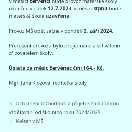
V měsíci
červenci
bude provoz mateřské školy
ukončen v pátek
12.7.202
4, v měsíci
srpnu
bude
mateřská škola
uzavřena
.
Provoz MŠ opět začne v pondělí
2. září 2024.
Přerušení provozu bylo projednáno a schváleno
zřizovatelem školy.
Úplata za měsíc červenec činí 164,- Kč.
Mgr. Jana Klozová, ředitelka školy
Oznámení rozhodnutí o přijetí k základnímu
vzdělávání od školního roku 2024/2025
Květen v MŠ